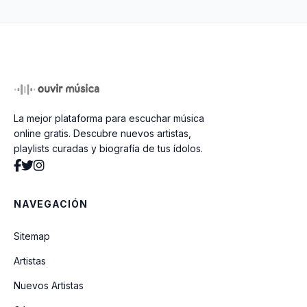
Por La Culpa De Una Rina
El Punal De Tu Traicion
La mejor plataforma para escuchar música
El Fastidio
online gratis. Descubre nuevos artistas,
playlists curadas y biografía de tus ídolos.
Tengo Mi Amor
NAVEGACIÓN
Porque No Me Quieres
Sitemap
Artistas
Me Enamore
Nuevos Artistas