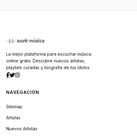
No Me Dejaras
Por La Culpa De Una Rina
La mejor plataforma para escuchar música
El Punal De Tu Traicion
online gratis. Descubre nuevos artistas,
playlists curadas y biografía de tus ídolos.
El Fastidio
NAVEGACIÓN
Tengo Mi Amor
Sitemap
Artistas
Porque No Me Quieres
Nuevos Artistas