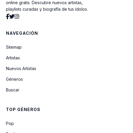
online gratis. Descubre nuevos artistas,
playlists curadas y biografía de tus ídolos.
Carolina
NAVEGACIÓN
Linha Do Equador
Sitemap
Artistas
La golondrina
Nuevos Artistas
Géneros
Texto verdade tropica
Buscar
Texto Verdade Tropical
TOP GÉNEROS
Eu e a Brisa
Pop