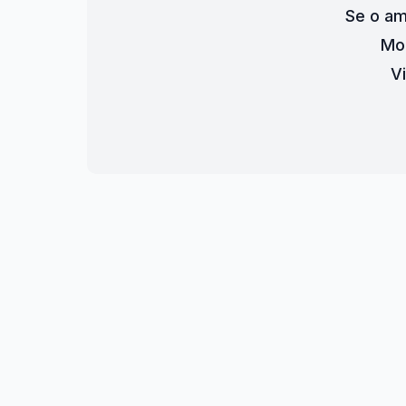
Se o a
Mor
V