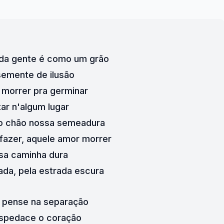
 da gente é como um grão
emente de ilusão
morrer pra germinar
tar n'algum lugar
no chão nossa semeadura
azer, aquele amor morrer
sa caminha dura
da, pela estrada escura
 pense na separação
spedace o coração