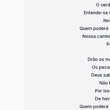
O verd
Entende-se i
Nos
Quem poderá f
Nossa camin
P
Drão os m
Os peca
Deus sab
Não 
Por is
De hav
Quem poderá f