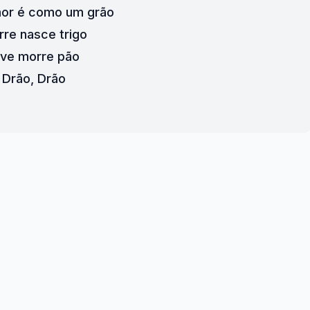
mor é como um grão
re nasce trigo
ive morre pão
Drão, Drão