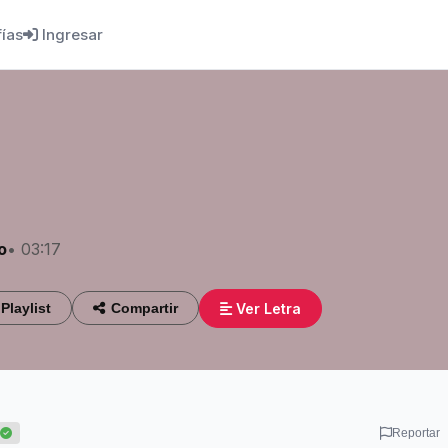
fías
Ingresar
o
• 03:17
Ver Letra
Playlist
Compartir
Reportar