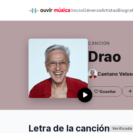
Inicio
Géneros
Artistas
Biogra
CANCIÓN
Drao
Caetano Velos
Guardar
Letra de la canción
Verificada