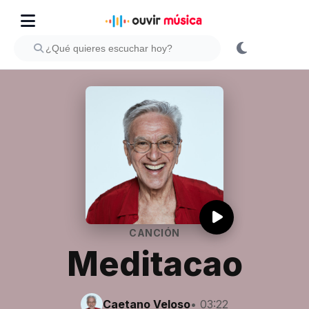
CANCIÓN
Meditacao
Caetano Veloso
• 03:22