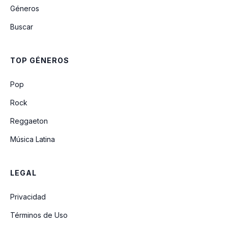
Géneros
Texto verdade tropica
Buscar
Texto Verdade Tropical
TOP GÉNEROS
Eu e a Brisa
Pop
Rock
Reggaeton
Música Latina
LEGAL
Privacidad
Términos de Uso