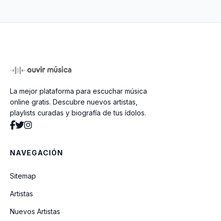
Saudosismo
Maria Bethania
Atras Da Verde E Rosa So Nao Vai
La mejor plataforma para escuchar música
Quem Ja Morreu
online gratis. Descubre nuevos artistas,
playlists curadas y biografía de tus ídolos.
Carolina
NAVEGACIÓN
Linha Do Equador
Sitemap
Artistas
La golondrina
Nuevos Artistas