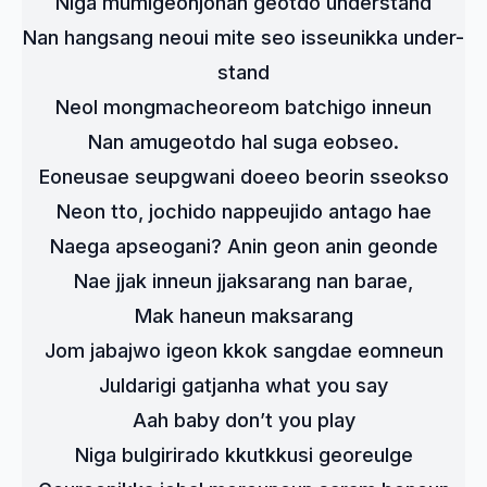
Niga mumigeonjohan geotdo understand
Nan hangsang neoui mite seo isseunikka under-
stand
Neol mongmacheoreom batchigo inneun
Nan amugeotdo hal suga eobseo.
Eoneusae seupgwani doeeo beorin sseokso
Neon tto, jochido nappeujido antago hae
Naega apseogani? Anin geon anin geonde
Nae jjak inneun jjaksarang nan barae,
Mak haneun maksarang
Jom jabajwo igeon kkok sangdae eomneun
Juldarigi gatjanha what you say
Aah baby don’t you play
Niga bulgirirado kkutkkusi georeulge