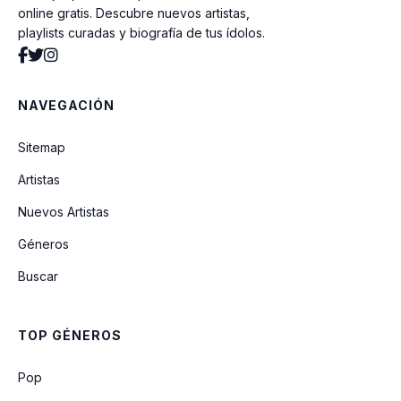
online gratis. Descubre nuevos artistas,
playlists curadas y biografía de tus ídolos.
Introduction: Youth
NAVEGACIÓN
Dis-ease (병) (Live)
Sitemap
Artistas
Outro: The Journey
Nuevos Artistas
Géneros
I Know
Buscar
SKIT: Expectation!
TOP GÉNEROS
Fake Love (Japanese Version)
Pop