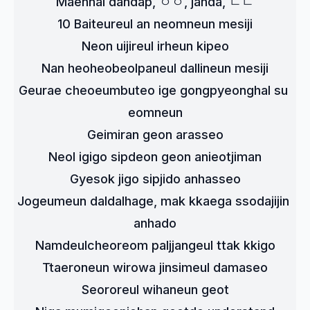
Maennal dandap, ㅇㅇ, janda, ㄴㄴ
10 Baiteureul an neomneun mesiji
Neon uijireul irheun kipeo
Nan heoheobeolpaneul dallineun mesiji
Geurae cheoeumbuteo ige gongpyeonghal su 
eomneun
Geimiran geon arasseo
Neol igigo sipdeon geon anieotjiman
Gyesok jigo sipjido anhasseo
Jogeumeun daldalhage, mak kkaega ssodajijin 
anhado
Namdeulcheoreom paljjangeul ttak kkigo
Ttaeroneun wirowa jinsimeul damaseo
Seororeul wihaneun geot