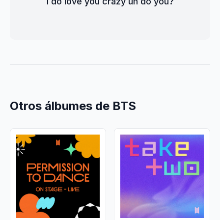
I do love you crazy uh do you?
Otros álbumes de BTS