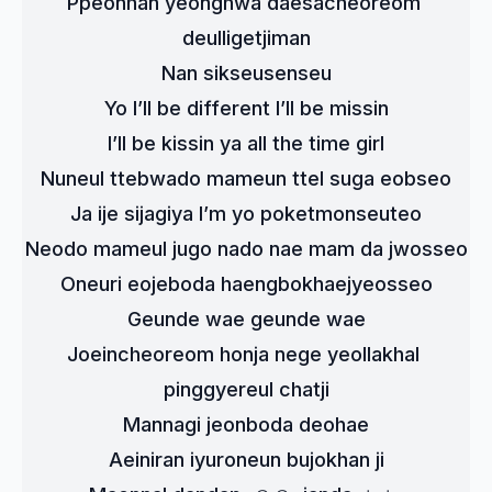
Ppeonhan yeonghwa daesacheoreom 
deulligetjiman
Nan sikseusenseu
Yo I’ll be different I’ll be missin
I’ll be kissin ya all the time girl
Nuneul ttebwado mameun ttel suga eobseo
Ja ije sijagiya I’m yo poketmonseuteo
Neodo mameul jugo nado nae mam da jwosseo
Oneuri eojeboda haengbokhaejyeosseo
Geunde wae geunde wae
Joeincheoreom honja nege yeollakhal 
pinggyereul chatji
Mannagi jeonboda deohae
Aeiniran iyuroneun bujokhan ji