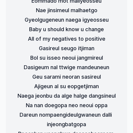
Eommado mot mallyeosseu
Nae jinsimeul malhaetgo
Gyeolgugeneun naega igyeosseu
Baby u should know u change
All of my negatives to positive
Gasireul seugo itjiman
Bol su isseo neoui jangmireul
Dasigeum nal ttwige mandeuneun
Geu sarami neoran sasireul
Ajigeun al su eopgetjiman
Naega jeonbu da alge halge dangsineul
Na nan doegopa neo neoui oppa
Dareun nompaengideulgwaneun dalli 
injeongbatgopa