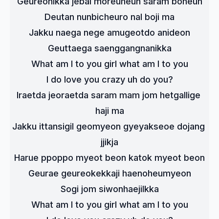
Geureonikka jebal moreuneun saram boneun
Deutan nunbicheuro nal boji ma
Jakku naega nege amugeotdo anideon
Geuttaega saenggangnanikka
What am I to you girl what am I to you
I do love you crazy uh do you?
Iraetda jeoraetda saram mam jom hetgallige 
haji ma
Jakku ittansigil geomyeon gyeyakseoe dojang 
jjikja
Harue ppoppo myeot beon katok myeot beon
Geurae geureokekkaji haenoheumyeon
Sogi jom siwonhaejilkka
What am I to you girl what am I to you