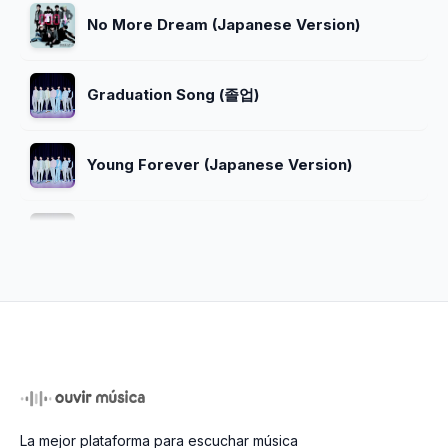
No More Dream (Japanese Version)
Graduation Song (졸업)
Young Forever (Japanese Version)
I Need U (Demo Version)
ホルモン戦争 (War of Hormone)
Heartbeat
La mejor plataforma para escuchar música
Dope (쩔어) (Live)