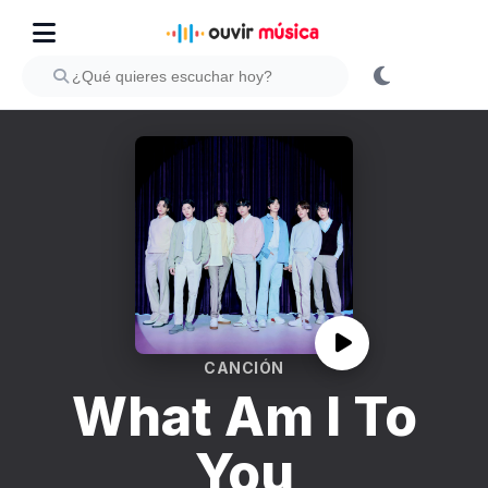
CANCIÓN
What Am I To
You