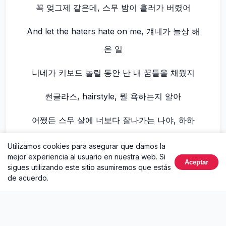
꼭 엊그제 같은데, 스무 밤이 흘러가 버렸어
And let the haters hate on me, 걔네가 늘상 해
온 일
니네가 키보드 놀릴 동안 난 내 꿈들을 채웠지
썬글라스, hairstyle, 뭘 욕하는지 알아
어쨌든 스무 살에 너보다 잘나가는 나야, 하하
Utilizamos cookies para asegurar que damos la
I'm a born singer, 좀 늦어버린 고백, I swear
mejor experiencia al usuario en nuestra web. Si
Aceptar
sigues utilizando este sitio asumiremos que estás
언제나 멀기만 했었던 신기루가 눈 앞에 있어 (여
de acuerdo.
기 있어)
I'm a born singer, 어쩌면 이른 고백 (이른 고