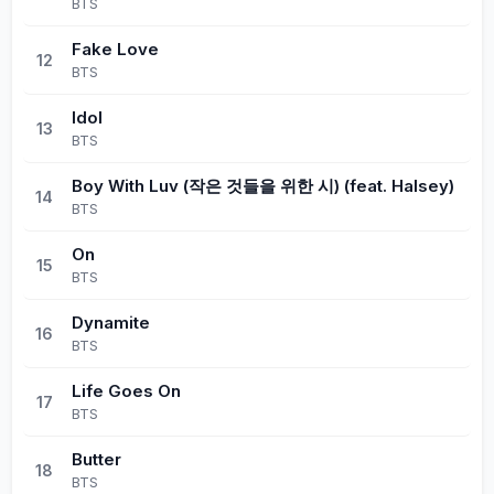
BTS
Fake Love
12
BTS
Idol
13
BTS
Boy With Luv (작은 것들을 위한 시) (feat. Halsey)
14
BTS
On
15
BTS
Dynamite
16
BTS
Life Goes On
17
BTS
Butter
18
BTS