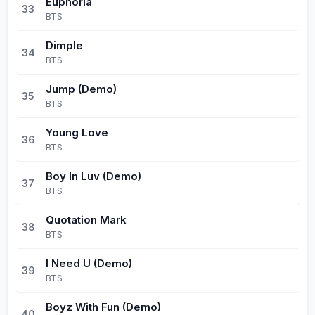
Euphoria
33
BTS
Dimple
34
BTS
Jump (Demo)
35
BTS
Young Love
36
BTS
Boy In Luv (Demo)
37
BTS
Quotation Mark
38
BTS
I Need U (Demo)
39
BTS
Boyz With Fun (Demo)
40