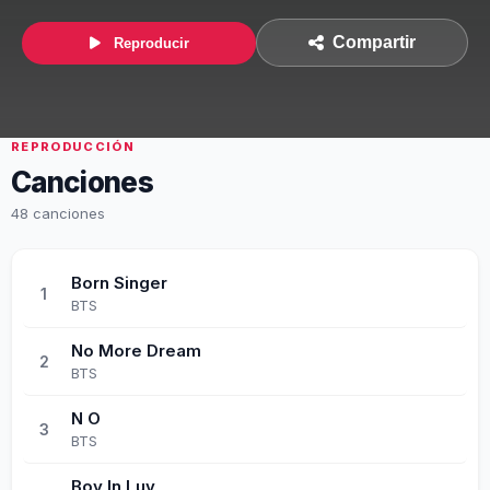
Compartir
Reproducir
REPRODUCCIÓN
Canciones
48 canciones
Born Singer
1
BTS
No More Dream
2
BTS
N O
3
BTS
Boy In Luv