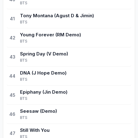
BTS
Tony Montana (Agust D & Jimin)
41
BTS
Young Forever (RM Demo)
42
BTS
Spring Day (V Demo)
43
BTS
DNA (J Hope Demo)
44
BTS
Epiphany (Jin Demo)
45
BTS
Seesaw (Demo)
46
BTS
Still With You
47
BTS