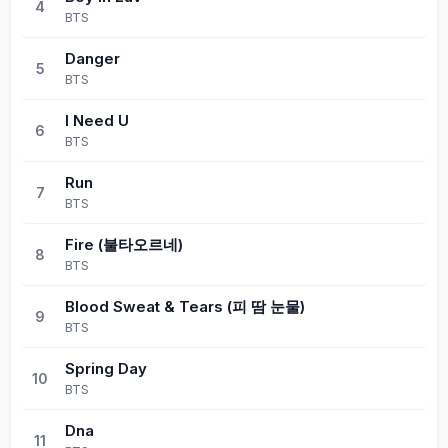
4
BTS
Danger
5
BTS
I Need U
6
BTS
Run
7
BTS
Fire (불타오르네)
8
BTS
Blood Sweat & Tears (피 땀 눈물)
9
BTS
Spring Day
10
BTS
Dna
11