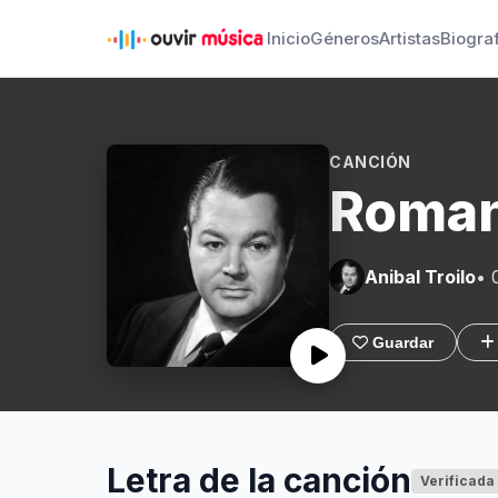
Inicio
Géneros
Artistas
Biogra
CANCIÓN
Roman
Anibal Troilo
• 
Guardar
Letra de la canción
Verificada