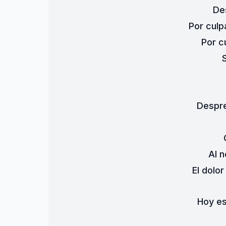
De
Por culp
Por c
Despre
Al 
El dolor
Hoy e