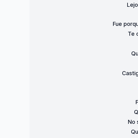
Lejo
Fue porqu
Te 
Qu
Casti
Q
No 
Qu