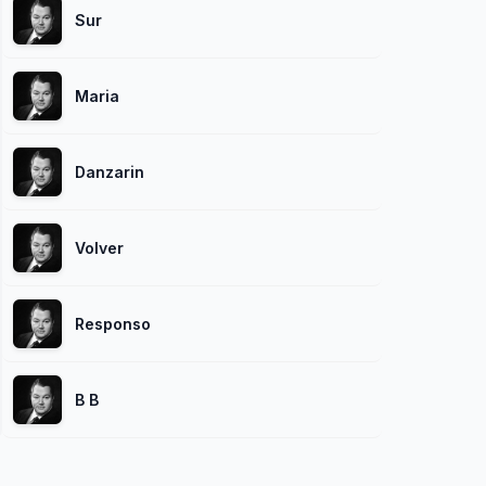
Sur
Maria
Danzarin
Volver
Responso
B B