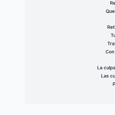
Re
Que 
Ret
T
Tra
Con 
La culp
Las c
P