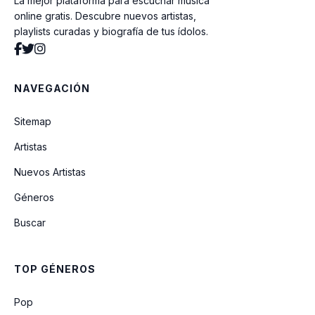
La mejor plataforma para escuchar música
Ya Te Lo Dije
online gratis. Descubre nuevos artistas,
playlists curadas y biografía de tus ídolos.
Orgullo Colombiano
NAVEGACIÓN
Joyas Del Caribe
Sitemap
Artistas
Esto Es Lo Maximo
Nuevos Artistas
Géneros
Oye Mima
Buscar
Que Canonazo
TOP GÉNEROS
Momposita
Pop