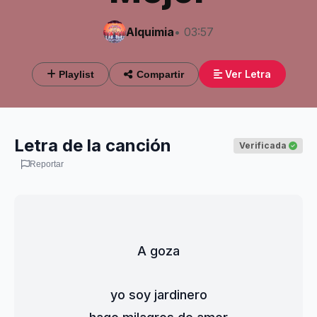
Alquimia
• 03:57
Ver Letra
Playlist
Compartir
Letra de la canción
Verificada
Reportar
A goza
yo soy jardinero