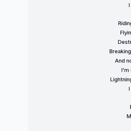
I
Ridi
Flyi
Destr
Breaking
And n
I'm
Lightnin
I
M