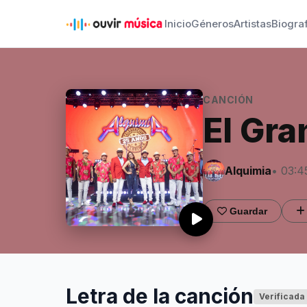
Inicio
Géneros
Artistas
Biogra
CANCIÓN
El Gr
Alquimia
• 03:4
Guardar
Letra de la canción
Verificada