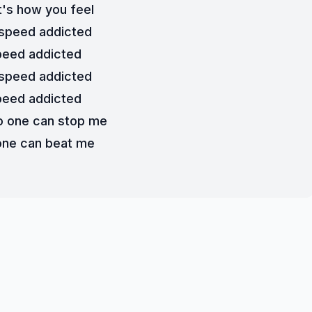
's how you feel
 speed addicted
peed addicted
 speed addicted
peed addicted
o one can stop me
one can beat me