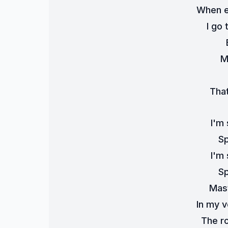
When e
I go 
M
That
I'm
S
I'm
S
Mas
In my 
The r