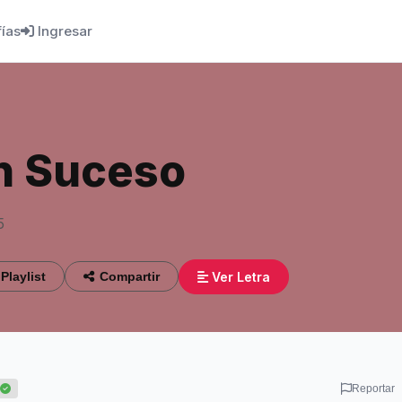
fías
Ingresar
an Suceso
5
Ver Letra
Playlist
Compartir
Reportar