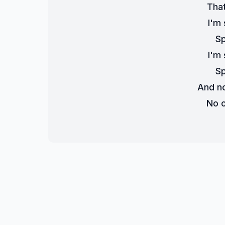
That
I'm
S
I'm
S
And n
No 