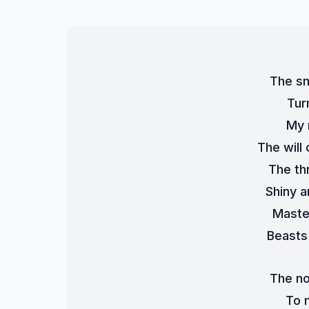
The sm
Tur
My 
The will
The thr
Shiny a
Maste
Beasts 
The no
To 