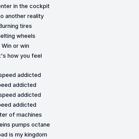
nter in the cockpit
to another reality
Burning tires
elting wheels
Win or win
's how you feel
 speed addicted
peed addicted
 speed addicted
peed addicted
ter of machines
veins pumps octane
oad is my kingdom