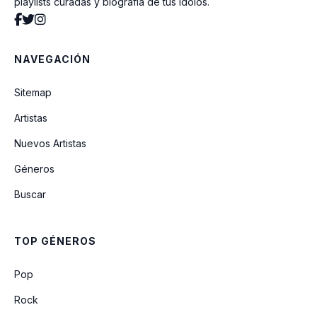
playlists curadas y biografía de tus ídolos.
Yo Tierra Tu Semilla
NAVEGACIÓN
Este Amor
Sitemap
Artistas
No Fue Un Tiro de Suerte
Nuevos Artistas
Géneros
Pan Duro
Buscar
Enamorado de Tí
TOP GÉNEROS
Gracias Cristo
Pop
Rock