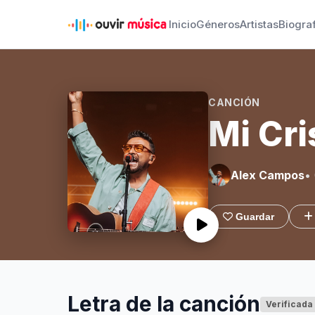
Inicio
Géneros
Artistas
Biogra
CANCIÓN
Mi Cri
Alex Campos
•
Guardar
Letra de la canción
Verificada