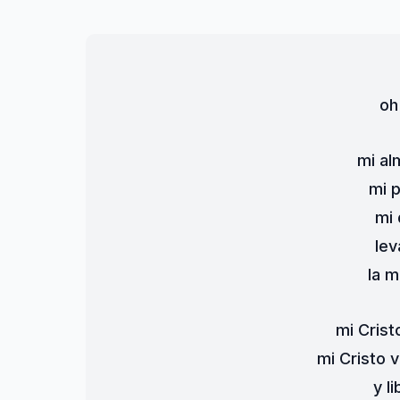
oh
mi al
mi 
mi 
lev
la m
mi Crist
mi Cristo v
y l