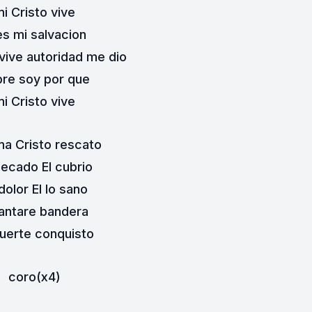
i Cristo vive
es mi salvacion
 vive autoridad me dio
ibre soy por que
i Cristo vive
ma Cristo rescato
pecado El cubrio
dolor El lo sano
antare bandera
uerte conquisto
coro(x4)