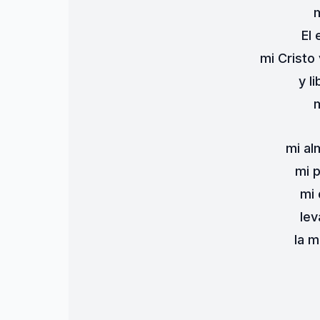
m
El 
mi Cristo
y l
m
mi al
mi 
mi 
lev
la m