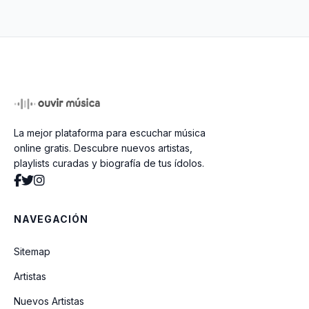
Mi Cristo Vive
No me rompas el corazón
La mejor plataforma para escuchar música
Manos En Alto
online gratis. Descubre nuevos artistas,
playlists curadas y biografía de tus ídolos.
Yo Tierra Tu Semilla
NAVEGACIÓN
Este Amor
Sitemap
Artistas
No Fue Un Tiro de Suerte
Nuevos Artistas