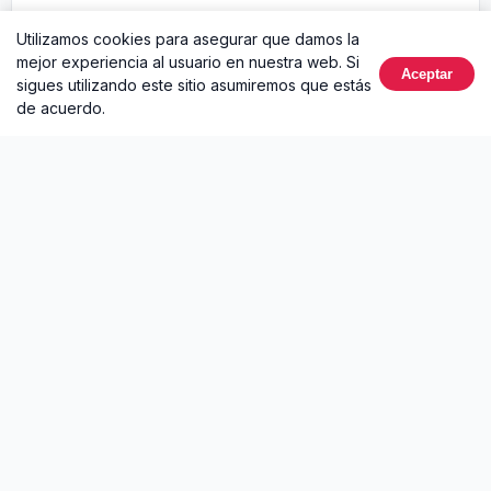
Álbum completo
2025
5 canciones
Utilizamos cookies para asegurar que damos la
mejor experiencia al usuario en nuestra web. Si
Aceptar
sigues utilizando este sitio asumiremos que estás
de acuerdo.
Otros álbumes de Shakira
Dai Dai
ALGO TÚ (Remixes)
2026 • 1 canción
2026 • 3 canciones