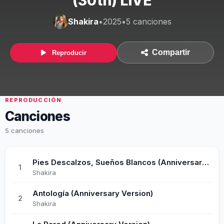
(30th) LIVE
Shakira
•
2025
•
5 canciones
Compartir
Reproducir
REPRODUCCIÓN
Canciones
5 canciones
Pies Descalzos, Sueños Blancos (Anniversary Version)
1
Shakira
Antología (Anniversary Version)
2
Shakira