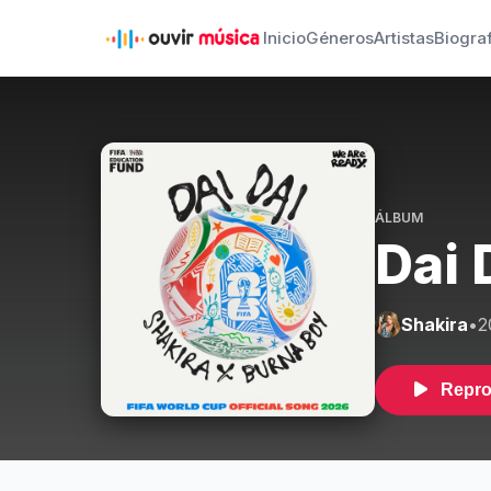
Inicio
Géneros
Artistas
Biogra
ÁLBUM
Dai 
Shakira
•
2
Repro