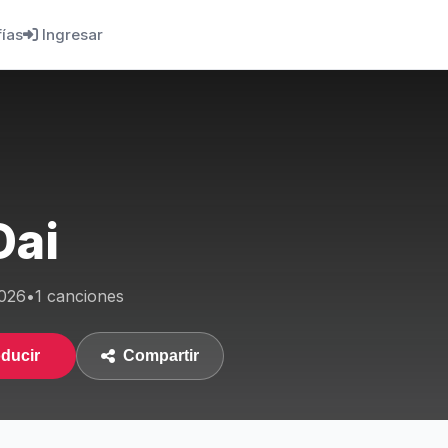
fías
Ingresar
Dai
026
•
1 canciones
ducir
Compartir