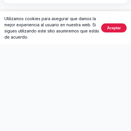
Utilizamos cookies para asegurar que damos la
Otros álbumes de Shakira
mejor experiencia al usuario en nuestra web. Si
Aceptar
sigues utilizando este sitio asumiremos que estás
de acuerdo.
Dai Dai
ALGO TÚ (Remixes)
2026 • 1 canción
2026 • 3 canciones