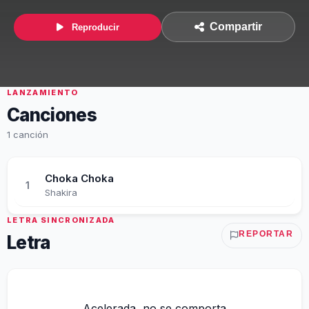
Compartir
Reproducir
LANZAMIENTO
Canciones
1 canción
Choka Choka
1
Shakira
LETRA SINCRONIZADA
REPORTAR
Letra
Acelerada, no se comporta