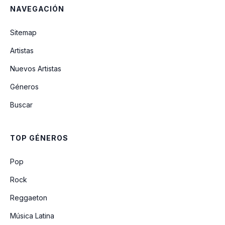
NAVEGACIÓN
Termina Logo
Sitemap
Artistas
Do Pior Jeito
Nuevos Artistas
Géneros
Coisas Do Interior
Buscar
Eu Tenho Medo
TOP GÉNEROS
Leticia
Pop
Rock
Reggaeton
Música Latina