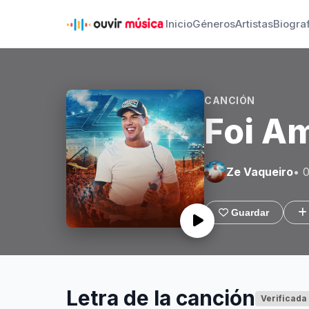
Inicio
Géneros
Artistas
Biogra
CANCIÓN
Foi A
Ze Vaqueiro
• 
Guardar
Letra de la canción
Verificada