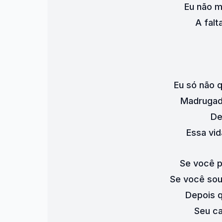
Eu não 
A falt
Eu só não q
Madrugada
De
Essa vid
Se você p
Se você so
Depois q
Seu c