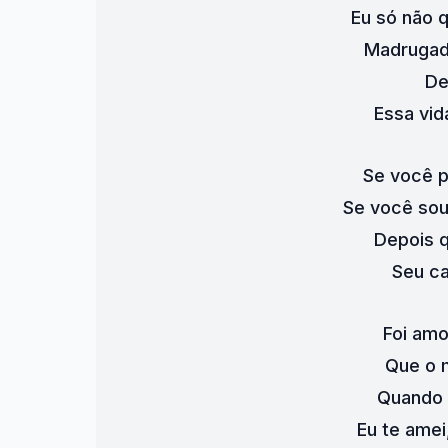
Eu só não q
Madrugada
De
Essa vid
Se você p
Se você so
Depois q
Seu c
Foi amo
Que o 
Quando t
Eu te amei