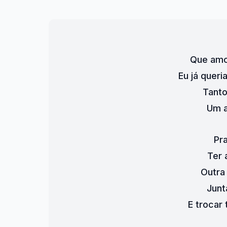
Que amor
Eu já queri
Tanto
Um 
Pr
Ter 
Outra
Junt
E trocar