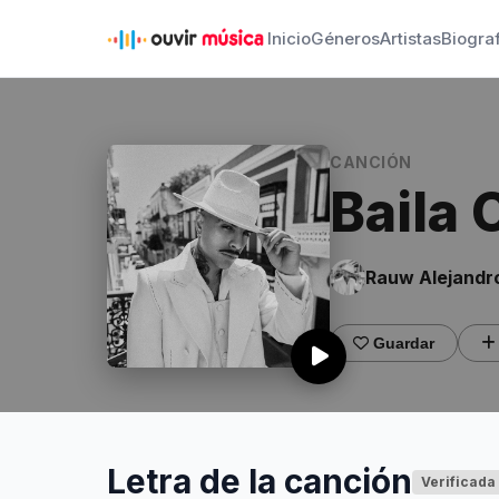
Inicio
Géneros
Artistas
Biogra
CANCIÓN
Baila 
Rauw Alejandr
Guardar
Letra de la canción
Verificada