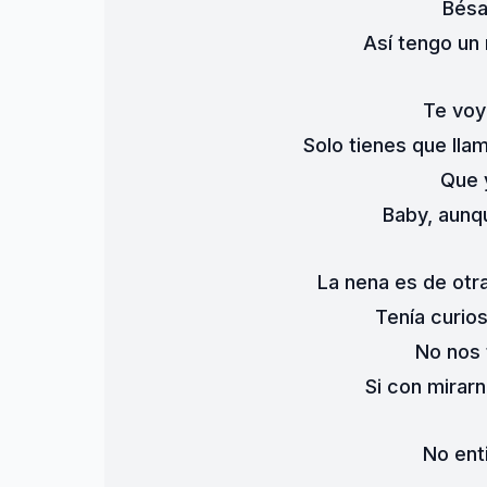
Bésa
Así tengo un 
Te voy
Solo tienes que ll
Que y
Baby, aunq
La nena es de otra
Tenía curio
No nos 
Si con mirar
No ent