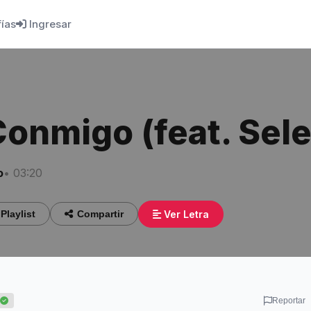
fías
Ingresar
Conmigo (feat. Se
o
• 03:20
Ver Letra
Playlist
Compartir
Reportar