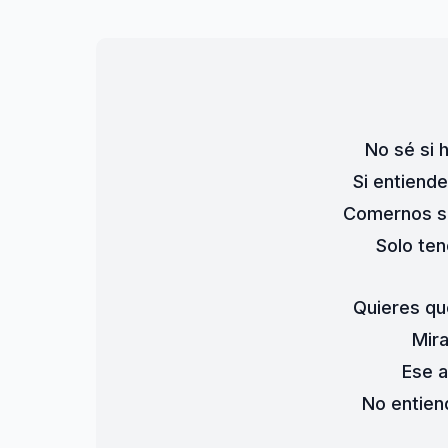
No sé si 
Si entiend
Comernos si
Solo te
Quieres qu
Mir
Ese a
No entien