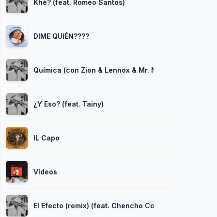
Khé? (feat. Romeo Santos)
DIME QUIÉN????
Química (con Zion & Lennox & Mr. Naisgai, part. The 
¿Y Eso? (feat. Tainy)
IL Capo
Vídeos
El Efecto (remix) (feat. Chencho Corleone, Kevvo, Br