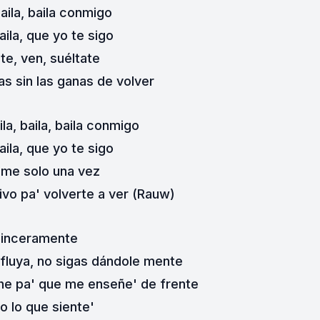
baila, baila conmigo
baila, que yo te sigo
te, ven, suéltate
s sin las ganas de volver
ila, baila, baila conmigo
baila, que yo tе sigo
me solo una vez
ivo pa' volvеrte a ver (Rauw)
inceramente
fluya, no sigas dándole mente
he pa' que me enseñe' de frente
o lo que siente'