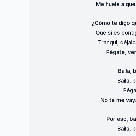
Me huele a que
¿Cómo te digo qu
Que si es cont
Tranqui, déjal
Pégate, ven
Baila, 
Baila, 
Péga
No te me vaya
Por eso, ba
Baila, 