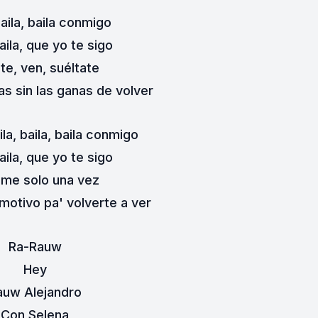
baila, baila conmigo
baila, que yo te sigo
te, ven, suéltate
s sin las ganas de volver
ila, baila, baila conmigo
baila, que yo te sigo
me solo una vez
motivo pa' volverte a ver
Ra-Rauw
Hey
auw Alejandro
Con Selena