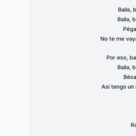
Baila, 
Baila, 
Péga
No te me vaya
Por eso, ba
Baila, 
Bésa
Así tengo un 
R