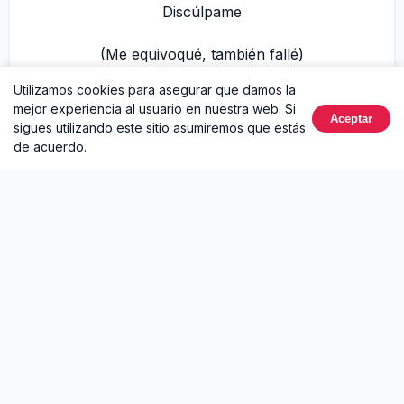
Discúlpame
(Me equivoqué, también fallé)
Utilizamos cookies para asegurar que damos la
Desármame cuando tú quieras, amor
mejor experiencia al usuario en nuestra web. Si
Aceptar
sigues utilizando este sitio asumiremos que estás
de acuerdo.
(Perdone usted)
Discúlpame, perdóname, mi amor
(Yo te engañé, me equivoqué)
Discúlpame, por favor