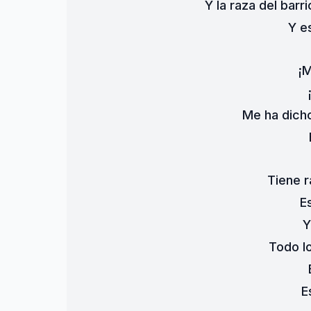
Y la raza del barr
Y e
¡M
Me ha dicho
Tiene r
E
Y
Todo lo
E