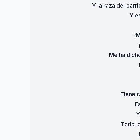
Y la raza del barr
Y e
¡M
Me ha dicho
Tiene r
E
Y
Todo lo