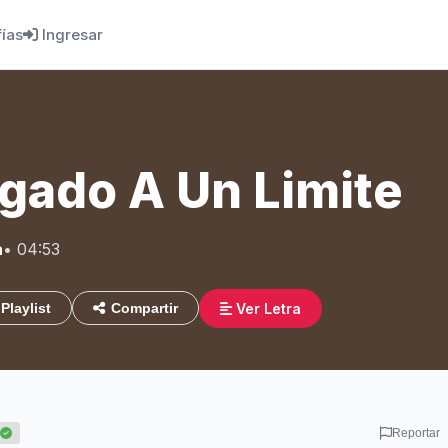
fías
Ingresar
gado A Un Limite
a
• 04:53
Ver Letra
Playlist
Compartir
Reportar