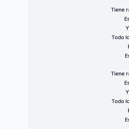
Tiene r
E
Y
Todo lo
E
Tiene r
E
Y
Todo lo
E