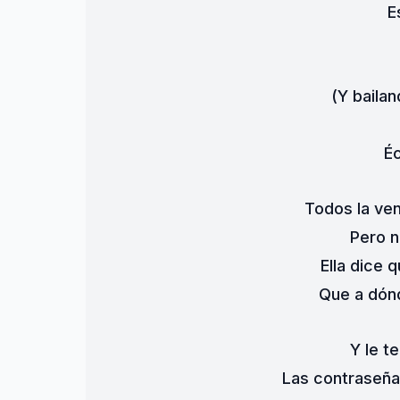
E
(Y bailan
É
Todos la ve
Pero n
Ella dice 
Que a dónd
Y le t
Las contraseñas