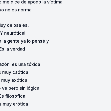
io me dice de apodo la víctima
so no es normal
uy celosa es!
¡Y neurótica!
 la gente ya lo pensé y
Es la verdad
azón, es una tóxica
s muy caótica
 muy exótica
 ve pero sin lógica
Es filosófica
s muy erótica