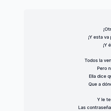
¡Ot
¡Y esta va 
¡Y 
Todos la ve
Pero n
Ella dice 
Que a dónd
Y le t
Las contraseñas