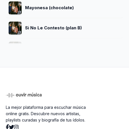
Mayonesa (chocolate)
Si No Le Contesto (plan B)
Hora Loca 2
Ven Conmigo (daddy Yankee Ft Prince
Royce Mix)
El Baile Del Choque (remix) (lorna Ft
Mrsaik Y Yemel Y Jozen)
La mejor plataforma para escuchar música
En El Bosque De La China
online gratis. Descubre nuevos artistas,
playlists curadas y biografía de tus ídolos.
Dj Tavo (full Pachangas)