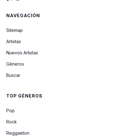
NAVEGACIÓN
Si Tu Tienes Muchas Ganas De Aplaudir
Sitemap
Artistas
Marcha Nupciall (instrumental)
Nuevos Artistas
Géneros
Danuvio Azul (instrumental)
Buscar
Cumpleanos Feliz (queremos Que
Partan La Torta)
TOP GÉNEROS
A La Rueda Rueda
Pop
Rock
Reggaeton