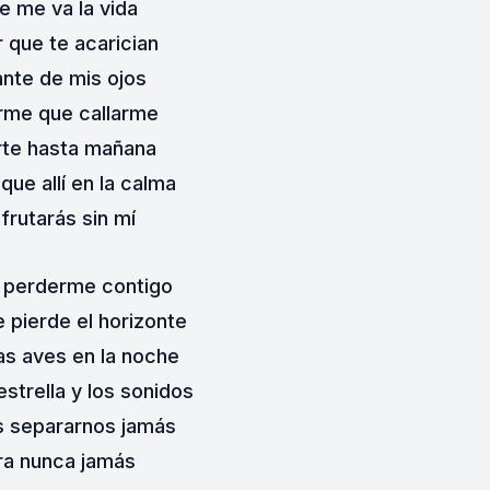
e me va la vida
r que te acarician
ante de mis ojos
rme que callarme
rte hasta mañana
que allí en la calma
frutarás sin mí
 perderme contigo
pierde el horizonte
s aves en la noche
strella y los sonidos
s separarnos jamás
ra nunca jamás