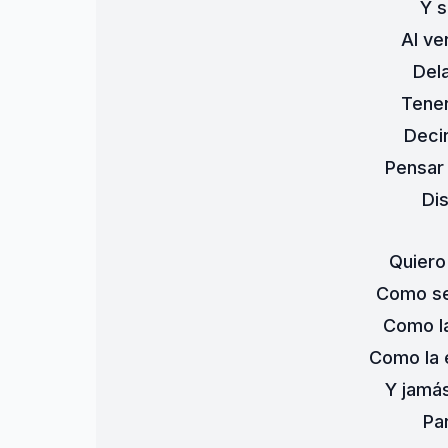
Y s
Al ve
Del
Tene
Deci
Pensar 
Dis
Quiero
Como se 
Como la
Como la e
Y jamá
Pa