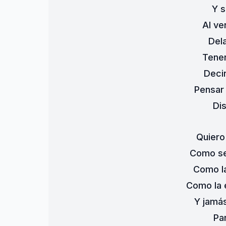
Y s
Al ve
Del
Tene
Deci
Pensar 
Dis
Quiero
Como se 
Como la
Como la e
Y jamá
Pa