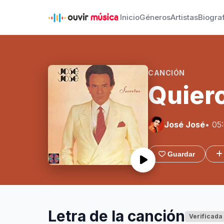
Inicio
Géneros
Artistas
Biogra
CANCIÓN
Quier
José José
• 05
Guardar
Letra de la canción
Verificada