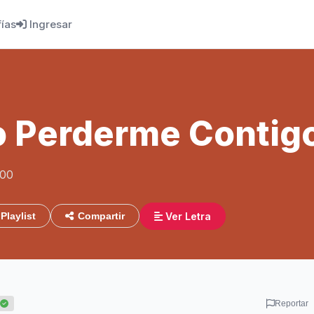
fías
Ingresar
o Perderme Contig
:00
Ver Letra
Playlist
Compartir
Reportar