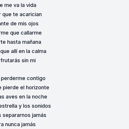
e me va la vida
r que te acarician
ante de mis ojos
rme que callarme
rte hasta mañana
que allí en la calma
frutarás sin mi
 perderme contigo
pierde el horizonte
s aves en la noche
strella y los sonidos
s separarnos jamás
ra nunca jamás