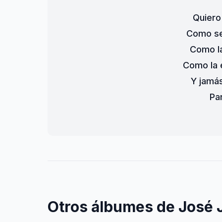
Quiero
Como se 
Como la
Como la e
Y jamá
Pa
Otros álbumes de José 