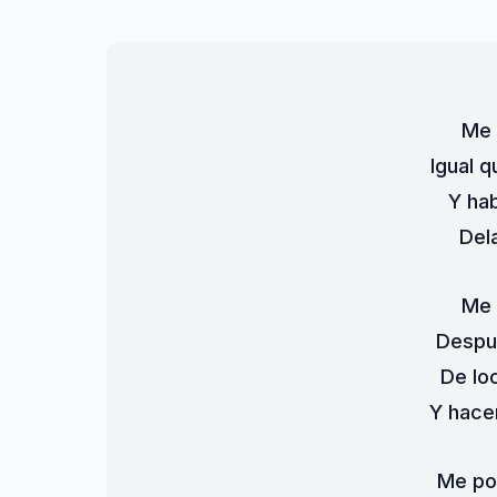
Me 
Igual 
Y hab
Del
Me 
Despu
De lo
Y hace
Me po