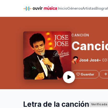
Inicio
Géneros
Artistas
Biogra
CANCIÓN
Canci
José José
• 03
Guardar
Letra de la canción
Verificada