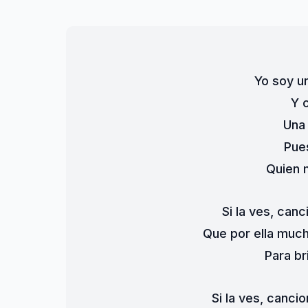
Yo soy u
Y 
Una 
Pue
Quien 
Si la ves, canc
Que por ella much
Para br
Si la ves, cancio