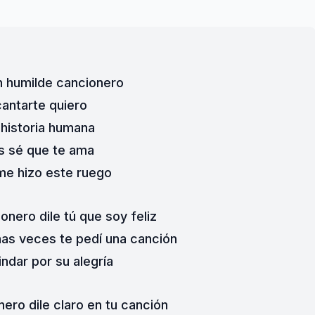
n humilde cancionero
cantarte quiero
historia humana
s sé que te ama
me hizo este ruego
ionero dile tú que soy feliz
as veces te pedí una canción
indar por su alegría
nero dile claro en tu canción