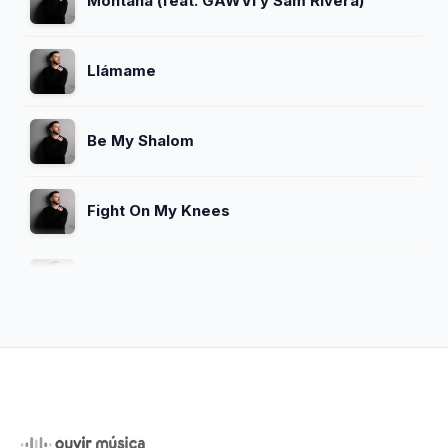
Montaña (feat. GAWVI y Sam Rivera)
Llámame
Be My Shalom
Fight On My Knees
Que Mi Fe No Falle
Peleas Por Mí
Todo Debo a El