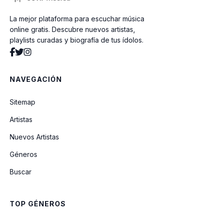
La mejor plataforma para escuchar música
Buen Hermano
online gratis. Descubre nuevos artistas,
playlists curadas y biografía de tus ídolos.
No Me Dejarás
NAVEGACIÓN
¿Que Quieres Decir?
Sitemap
Artistas
Gracia Sin Fin
Nuevos Artistas
Géneros
Sé Mi Shalom (feat. Meredith Andrews)
Buscar
Faith Don't Fail Me Now
TOP GÉNEROS