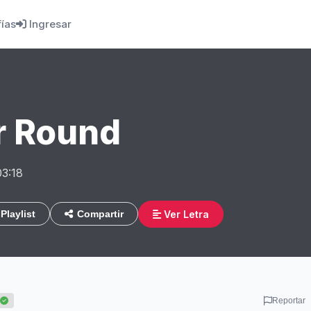
fías
Ingresar
r Round
03:18
Ver Letra
Playlist
Compartir
Reportar