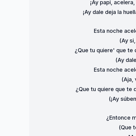
¡Ay papi, acelera
¡Ay dale deja la huel
Esta noche acel
(Ay si
¿Que tu quiere' que te
(Ay dal
Esta noche acel
(Aja,
¿Que tu quiere que te 
(¡Ay súbe
¿Entonce m
(Que t