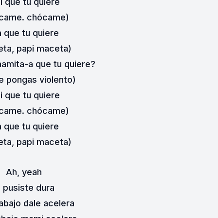
i que tu quiere
came. chócame)
 que tu quiere
ta, papi maceta)
amita-a que tu quiere?
e pongas violento)
i que tu quiere
came. chócame)
 que tu quiere
ta, papi maceta)
Ah, yeah
a pusiste dura
abajo dale acelera