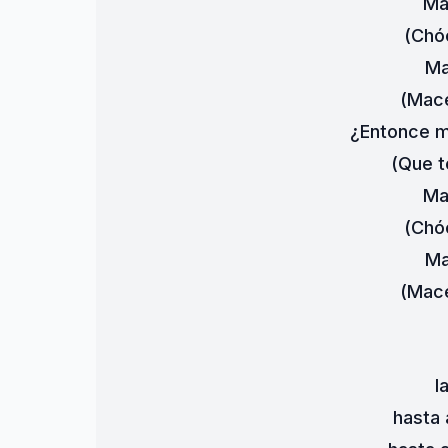
Ma
(Chó
Ma
(Mace
¿Entonce m
(Que t
Ma
(Chó
Ma
(Mace
l
hasta 