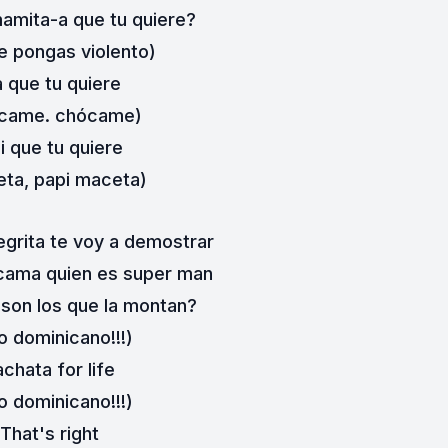
amita-a que tu quiere?
e pongas violento)
 que tu quiere
came. chócame)
i que tu quiere
ta, papi maceta)
egrita te voy a demostrar
 cama quien es super man
son los que la montan?
Lo dominicano!!!)
chata for life
Lo dominicano!!!)
That's right