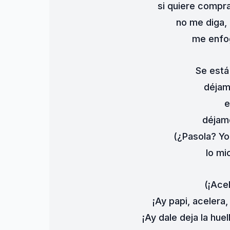
si quiere compr
no me diga, 
me enfog
Se está
déjam
e
déjame
(¿Pasola? Yo
lo mi
(¡Acel
¡Ay papi, acelera
¡Ay dale deja la hue