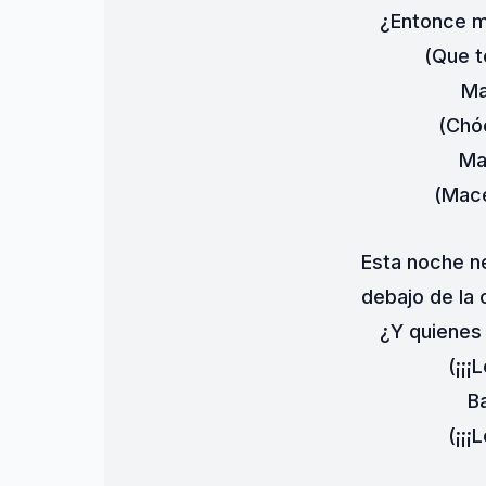
¿Entonce m
(Que t
Ma
(Chó
Ma
(Mace
Esta noche n
debajo de la
¿Y quienes 
(¡¡¡
Ba
(¡¡¡