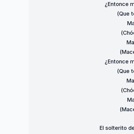
¿Entonce m
(Que t
Ma
(Chó
Ma
(Mace
¿Entonce m
(Que t
Ma
(Chó
Ma
(Mace
El solterito d