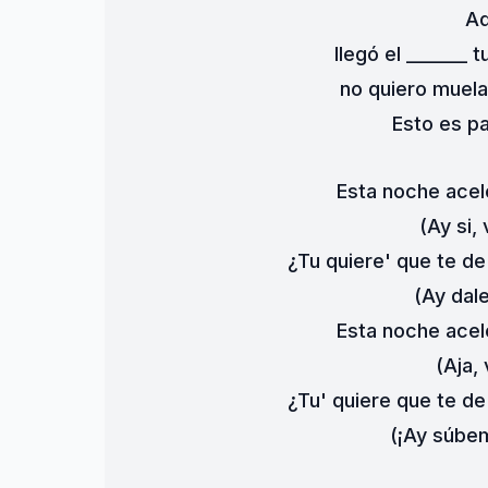
Aq
llegó el _______ t
no quiero muela
Esto es pa
Esta noche acel
(Ay si,
¿Tu quiere' que te d
(Ay dal
Esta noche acel
(Aja,
¿Tu' quiere que te d
(¡Ay súbe