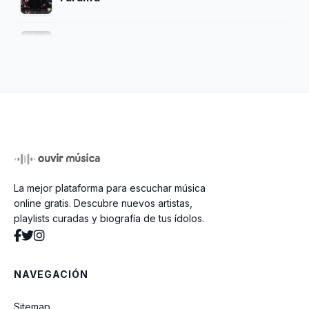
Cobertor
Cada Paixao Uma Novela
Louca Por Ti Dust In Te Wind
La mejor plataforma para escuchar música
E O Vento Levou
online gratis. Descubre nuevos artistas,
playlists curadas y biografía de tus ídolos.
Desilusao
NAVEGACIÓN
Segredp
Sitemap