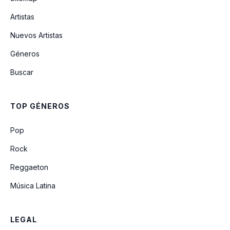
Artistas
Renascera
Nuevos Artistas
Géneros
Adao E Eva
Buscar
Amor Da Minha Vida
TOP GÉNEROS
Pop
Rock
Reggaeton
Música Latina
LEGAL