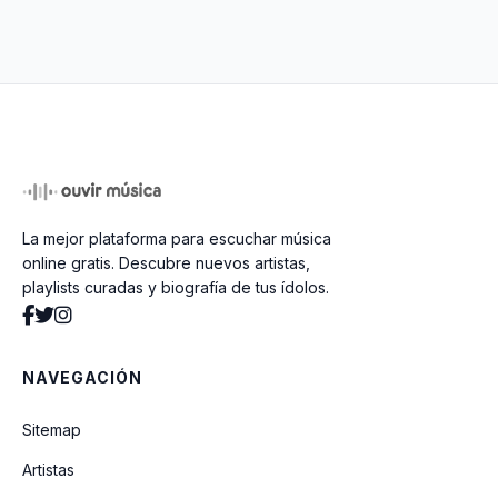
Cobertor
Cada Paixao Uma Novela
Louca Por Ti Dust In Te Wind
La mejor plataforma para escuchar música
E O Vento Levou
online gratis. Descubre nuevos artistas,
playlists curadas y biografía de tus ídolos.
Desilusao
NAVEGACIÓN
Segredp
Sitemap
Artistas
Renascera