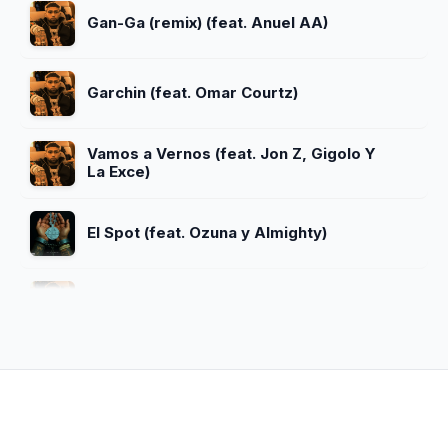
Gan-Ga (remix) (feat. Anuel AA)
Garchin (feat. Omar Courtz)
Vamos a Vernos (feat. Jon Z, Gigolo Y
La Exce)
El Spot (feat. Ozuna y Almighty)
El Que No Escribe
Quieres Enamorarme (feat. Noriel, Juhn
y Baby Rasta)
Luz Verde