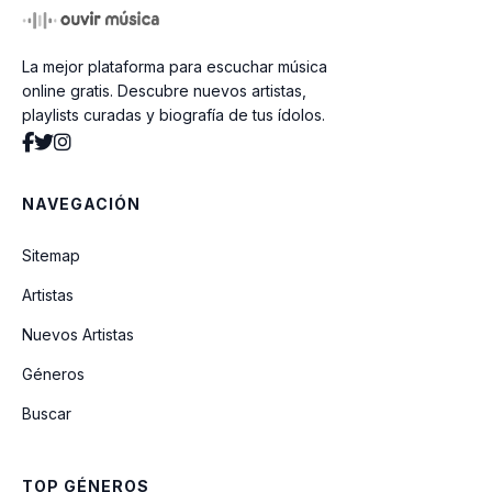
La mejor plataforma para escuchar música
En Que País [explícita]
online gratis. Descubre nuevos artistas,
playlists curadas y biografía de tus ídolos.
En Otra Dimension
NAVEGACIÓN
Momentos (feat. Cosculluela)
Sitemap
Artistas
Me Han Hablau de Ti (feat. Miky Woodz)
Nuevos Artistas
Géneros
Pa Pasar El Rato
Buscar
Push (feat. Eladio Carrión)
TOP GÉNEROS