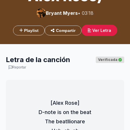
Bryant Myers
• 03:18
Ver Letra
Playlist
Compartir
Letra de la canción
Verificada
Reportar
[Alex Rose]
D-note is on the beat
The beatllionare