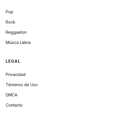
Gan-Ga (Uptown Remix) (feat. French
Pop
Montana y Lil Tjay)
Rock
Reggaeton
Música Latina
LEGAL
Privacidad
Términos de Uso
DMCA
Contacto