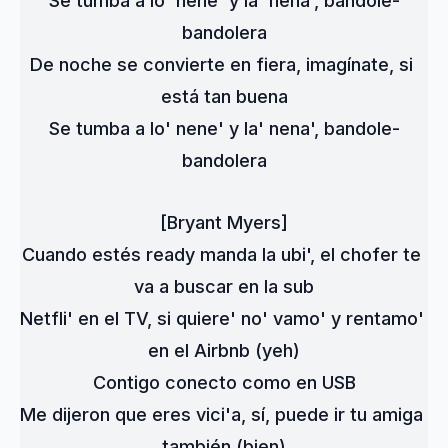
Se tumba a lo' nene' y la' nena', bandole-
bandolera
De noche se convierte en fiera, imagínate, si 
está tan buena
Se tumba a lo' nene' y la' nena', bandole-
bandolera
[Bryant Myers]
Cuando estés ready manda la ubi', el chofer te 
va a buscar en la sub
Netfli' en el TV, si quiere' no' vamo' y rentamo' 
en el Airbnb (yeh)
Contigo conecto como en USB
Me dijeron que eres vici'a, sí, puede ir tu amiga 
también (bien)