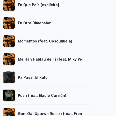
En Que País [explícita]
En Otra Dimension
Momentos (feat. Cosculluela)
Me Han Hablau de Ti (feat. Miky Woodz)
Pa Pasar El Rato
Push (feat. Eladio Carrión)
Gan-Ga (Uptown Remix) (feat. French Montana y Lil T