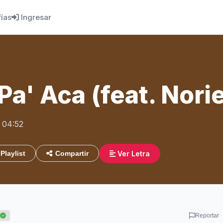
fías
Ingresar
Pa' Aca (feat. Nori
 04:52
Ver Letra
Playlist
Compartir
Reportar