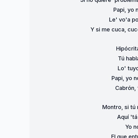
Papi, yo 
Le' vo'a po
Y si me cuca, cuco
Hipócrit
Tú habl
Lo' tuy
Papi, yo 
Cabrón, t
Montro, si tú 
Aquí 'tá
Yo n
El que ent