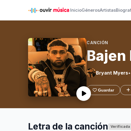
Inicio
Géneros
Artistas
Biogra
CANCIÓN
Bajen 
Bryant Myers
•
Guardar
Letra de la canción
Verificada