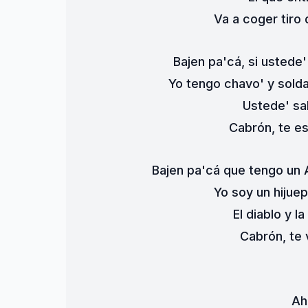
Va a coger tiro d
Bajen pa'cá, si ustede'
Yo tengo chavo' y sold
Ustede' s
Cabrón, te e
Bajen pa'cá que tengo un 
Yo soy un hijue
El diablo y l
Cabrón, te 
Ah