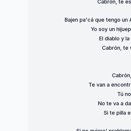
Cabrón, te e
Bajen pa'cá que tengo un 
Yo soy un hijue
El diablo y l
Cabrón, te 
Cabrón,
Te van a encontra
Tú no
No te va a da
Si te pilla 
Si no quiere' problema