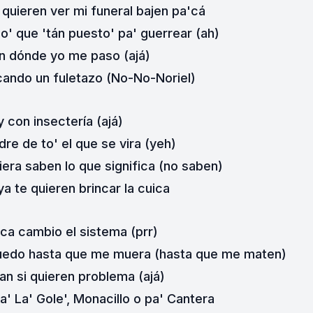
 quieren ver mi funeral bajen pa'cá
o' que 'tán puesto' pa' guerrear (ah)
n dónde yo me paso (ajá)
cando un fuletazo (No-No-Noriel)
 con insectería (ajá)
re de to' el que se vira (yeh)
uiera saben lo que significa (no saben)
ya te quieren brincar la cuica
ca cambio el sistema (prr)
e quedo hasta que me muera (hasta que me maten)
an si quieren problema (ajá)
a' La' Gole', Monacillo o pa' Cantera