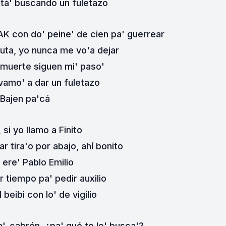
stá' buscando un fuletazo
AK con do' peine' de cien pa' guerrear
puta, yo nunca me vo'a dejar
a muerte siguen mi' paso'
vamo' a dar un fuletazo
Bajen pa'cá
 si yo llamo a Finito
r tira'o por abajo, ahí bonito
 ere' Pablo Emilio
r tiempo pa' pedir auxilio
el beibi con lo' de vigilio
', cabrón, ¿pa' qué te lo' busca'?