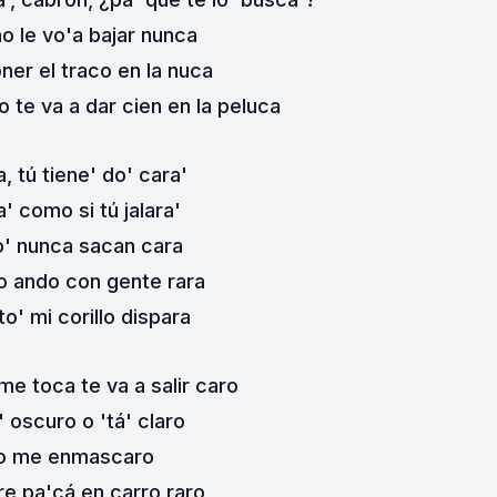
no le vo'a bajar nunca
ner el traco en la nuca
 te va a dar cien en la peluca
a, tú tiene' do' cara'
a' como si tú jalara'
o' nunca sacan cara
no ando con gente rara
o' mi corillo dispara
me toca te va a salir caro
' oscuro o 'tá' claro
o me enmascaro
re pa'cá en carro raro