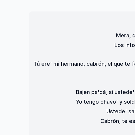
Mera, d
Los into
Tú ere' mi hermano, cabrón, el que te f
Bajen pa'cá, si ustede'
Yo tengo chavo' y sold
Ustede' s
Cabrón, te e