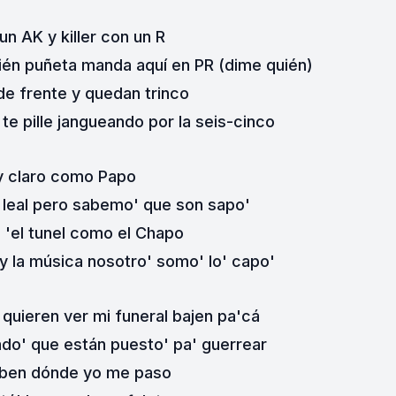
n AK y killer con un R
ién puñeta manda aquí en PR (dime quién)
e frente y quedan trinco
te pille jangueando por la seis-cinco
y claro como Papo
 leal pero sabemo' que son sapo'
 'el tunel como el Chapo
 y la música nosotro' somo' lo' capo'
 quieren ver mi funeral bajen pa'cá
ado' que están puesto' pa' guerrear
aben dónde yo me paso