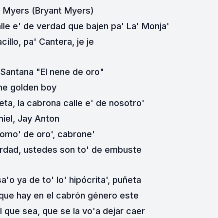
 Myers (Bryant Myers)
alle e' de verdad que bajen pa' La' Monja'
illo, pa' Cantera, je je
 Santana "El nene de oro"
he golden boy
ta, la cabrona calle e' de nosotro'
niel, Jay Anton
omo' de oro', cabrone'
rdad, ustedes son to' de embuste
a'o ya de to' lo' hipócrita', puñeta
 que hay en el cabrón género este
l que sea, que se la vo'a dejar caer