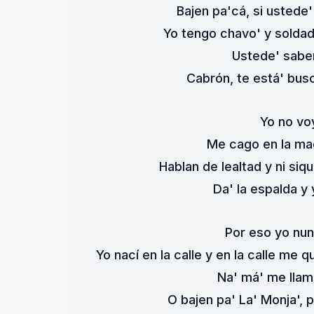
Bajen pa'cá, si ustede'
Yo tengo chavo' y soldad
Ustede' sabe
Cabrón, te está' bus
Yo no voy
Me cago en la mad
Hablan de lealtad y ni siq
Da' la espalda y 
Por eso yo nun
Yo nací en la calle y en la calle m
Na' má' me llam
O bajen pa' La' Monja', p