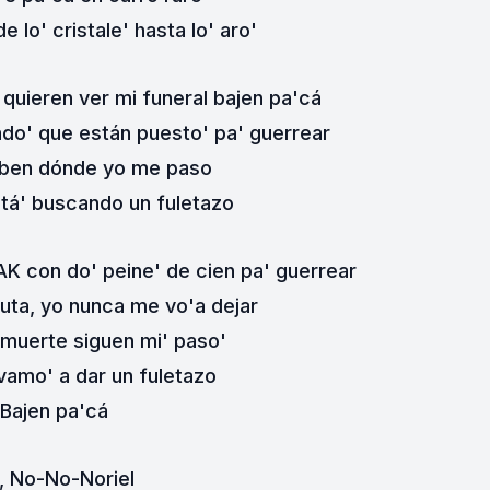
e lo' cristale' hasta lo' aro'
 quieren ver mi funeral bajen pa'cá
ado' que están puesto' pa' guerrear
aben dónde yo me paso
stá' buscando un fuletazo
AK con do' peine' de cien pa' guerrear
puta, yo nunca me vo'a dejar
a muerte siguen mi' paso'
vamo' a dar un fuletazo
Bajen pa'cá
, No-No-Noriel