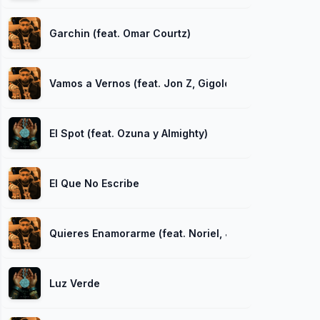
Garchin (feat. Omar Courtz)
Vamos a Vernos (feat. Jon Z, Gigolo Y La Exce)
El Spot (feat. Ozuna y Almighty)
El Que No Escribe
Quieres Enamorarme (feat. Noriel, Juhn y Baby Rasta
Luz Verde