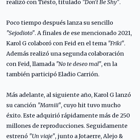
realizó con
Tiësto
, titulado
"Don't Be Shy"
.
Poco tiempo después lanza su sencillo
"Sejodioto"
. A finales de ese mencionado 2021,
Karol G colaboró con Feid en el tema
"Friki"
.
Además realizó una segunda colaboración
con Feid, llamada
"No te deseo mal"
, en la
también participó Eladio Carrión.
Más adelante, al siguiente año, Karol G lanzó
su canción
"Mamiii"
, cuyo hit tuvo mucho
éxito. Este adquirió rápidamente más de 250
millones de reproducciones. Seguidamente
estrenó
"Un viaje"
, junto a Jotaerre, Alejo &