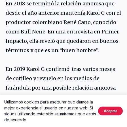
En 2018 se terminó la relación amorosa que
desde el año anterior mantenía Karol G con el
productor colombiano René Cano, conocido
como Bull Nene. En una entrevista en Primer
Impacto, ella reveló que quedaron en buenos
términos y que es un “buen hombre”.
En 2019 Karol G confirmó, tras varios meses
de cotilleo y revuelo en los medios de
farándula por una posible relación amorosa
suya con Anuel AA, el romance entre ambos.
Utilizamos cookies para asegurar que damos la
La pareja reveló que intentaron esconder su
mejor experiencia al usuario en nuestra web. Si
Aceptar
sigues utilizando este sitio asumiremos que estás
noviazgo por casi tres meses, pues querían
de acuerdo.
que las cosas funcionaran sin involucrar