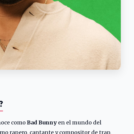
?
noce como
Bad Bunny
en el mundo del
mo rapero, cantante y compositor de trap,