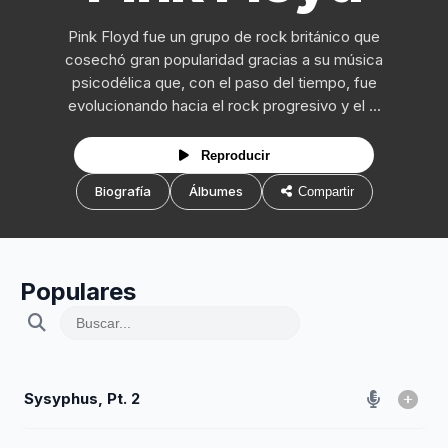
Pink Floyd fue un grupo de rock británico que
cosechó gran popularidad gracias a su música
psicodélica que, con el paso del tiempo, fue
evolucionando hacia el rock progresivo y el ...
Reproducir
Biografía
Álbumes
Compartir
Populares
Sysyphus, Pt. 2