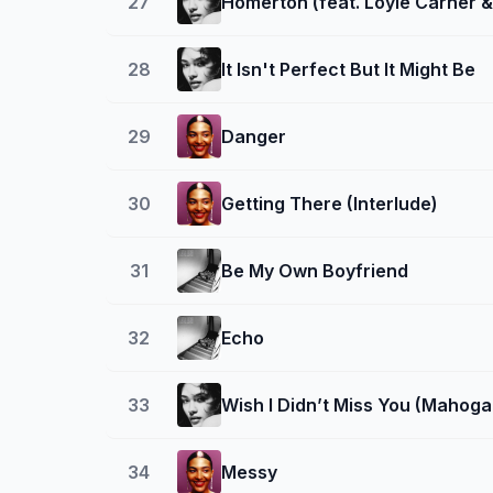
27
Homerton (feat. Loyle Carner 
28
It Isn't Perfect But It Might Be
29
Danger
30
Getting There (Interlude)
31
Be My Own Boyfriend
32
Echo
33
Wish I Didn’t Miss You (Mahog
34
Messy