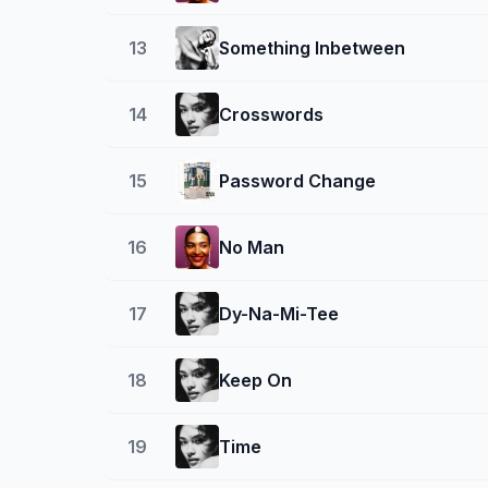
13
Something Inbetween
14
Crosswords
15
Password Change
16
No Man
17
Dy-Na-Mi-Tee
18
Keep On
19
Time