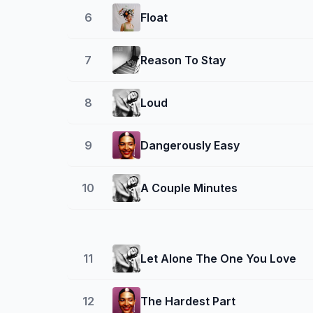
6
Float
7
Reason To Stay
8
Loud
9
Dangerously Easy
10
A Couple Minutes
11
Let Alone The One You Love
12
The Hardest Part