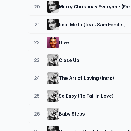
20
Merry Christmas Everyone (For
21
Rein Me In (feat. Sam Fender)
22
Dive
23
Close Up
24
The Art of Loving (Intro)
25
So Easy (To Fall In Love)
26
Baby Steps