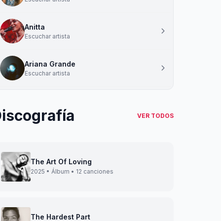
Anitta
Escuchar artista
Ariana Grande
Escuchar artista
iscografía
VER TODOS
The Art Of Loving
2025 • Álbum • 12 canciones
The Hardest Part