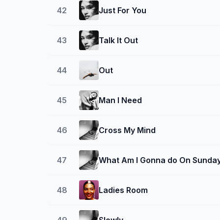
42
Just For You
43
Talk It Out
44
Out
45
Man I Need
46
Cross My Mind
47
What Am I Gonna do On Sunda
48
Ladies Room