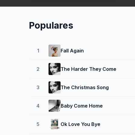
Populares
1
Fall Again
2
The Harder They Come
3
The Christmas Song
4
Baby Come Home
5
Ok Love You Bye