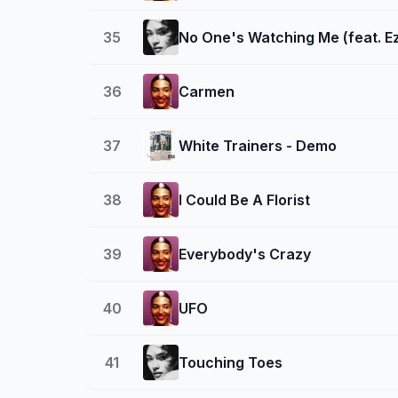
35
No One's Watching Me (feat. Ez
36
Carmen
37
White Trainers - Demo
38
I Could Be A Florist
39
Everybody's Crazy
40
UFO
41
Touching Toes