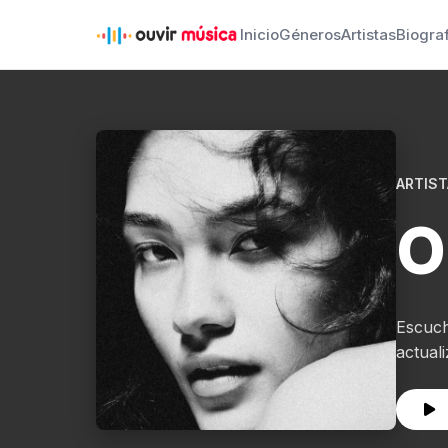
Inicio
Géneros
Artistas
Biogra
ARTIST
O
Escuch
actual