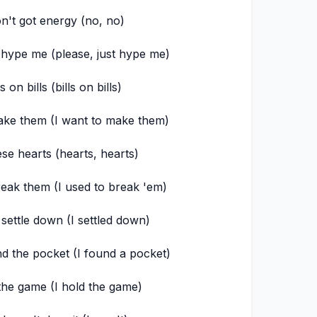
on't got energy (no, no)
t hype me (please, just hype me)
ls on bills (bills on bills)
ake them (I want to make them)
ese hearts (hearts, hearts)
reak them (I usеd to break 'em)
 sеttle down (I settled down)
nd the pocket (I found a pocket)
 the game (I hold the game)