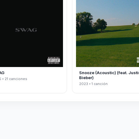
AG
Snooze (Acoustic) (feat. Justi
Bieber)
 • 21 canciones
2023 • 1 canción