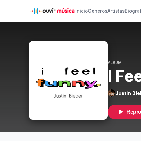
Inicio
Géneros
Artistas
Biogra
ÁLBUM
I Fe
Justin Bie
Repro