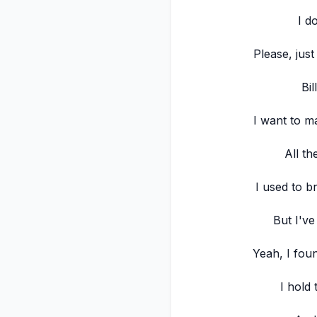
I d
Please, jus
Bil
I want to m
All th
I used to b
But I've
Yeah, I fou
I hold