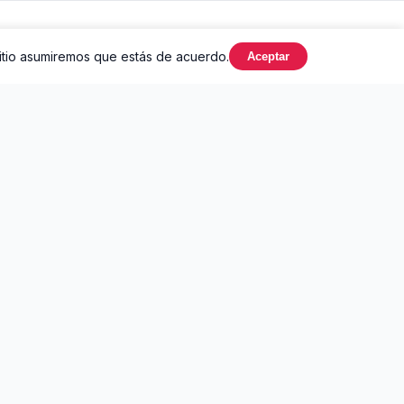
sitio asumiremos que estás de acuerdo.
Aceptar
LEGAL
Privacidad
Términos de Uso
DMCA
Contacto
Hecho con