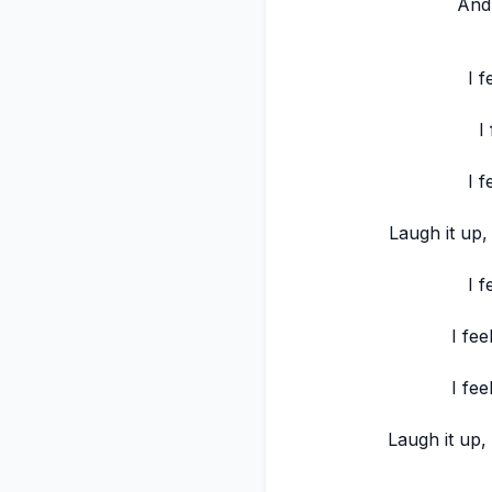
And 
I f
I
I f
Laugh it up,
I f
I fee
I fee
Laugh it up,