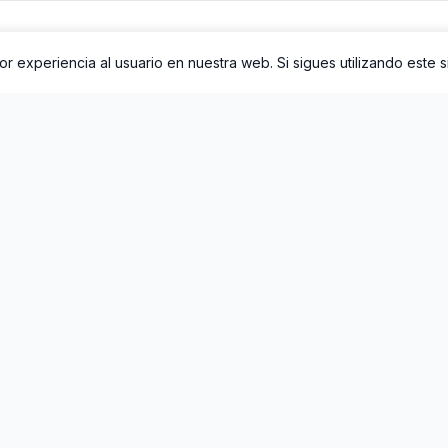
r experiencia al usuario en nuestra web. Si sigues utilizando este 
NAVEGACIÓN
TOP GÉNEROS
Sitemap
Pop
Artistas
Rock
Nuevos Artistas
Reggaeton
Géneros
Música Latina
Buscar