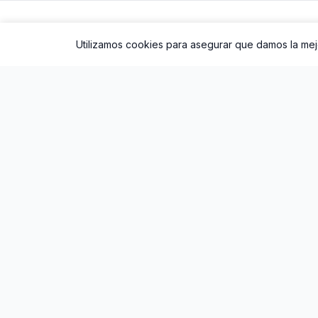
Utilizamos cookies para asegurar que damos la mejo
La mejor plataforma para escuchar música
online gratis. Descubre nuevos artistas,
playlists curadas y biografía de tus ídolos.
© 2026 Ouvir Música. Todos los derechos reservados.