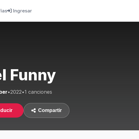
fías
Ingresar
el Funny
ber
•
2022
•
1 canciones
ducir
Compartir