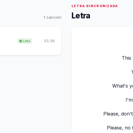
LETRA SINCRONIZADA
Letra
1 canción
01:16
Letra
This 
What's y
I'm
Please, don't
Please, no f