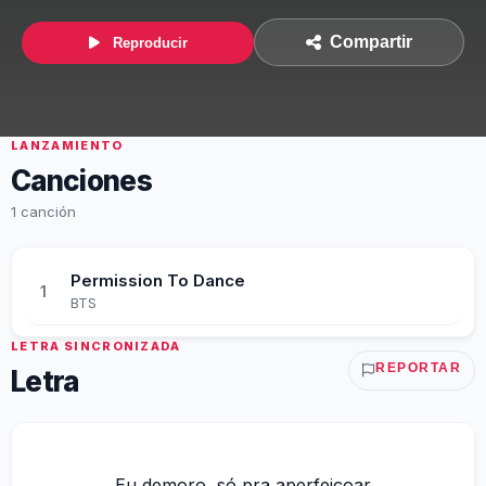
Compartir
Reproducir
LANZAMIENTO
Canciones
1 canción
Permission To Dance
1
BTS
LETRA SINCRONIZADA
REPORTAR
Letra
Eu demoro, só pra aperfeiçoar