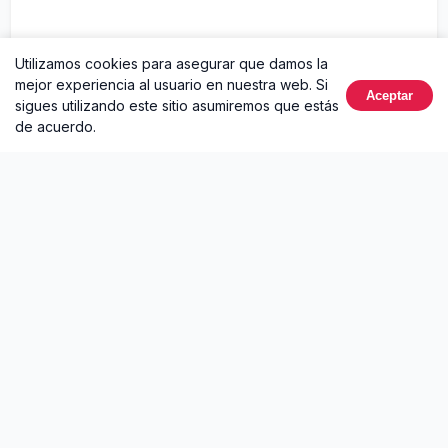
E qual a diferença que eu faço pra tu, hein?
Utilizamos cookies para asegurar que damos la
mejor experiencia al usuario en nuestra web. Si
Sua vida é muito chata?
Aceptar
sigues utilizando este sitio asumiremos que estás
de acuerdo.
Precisa de alguém?
Bang, bang, bang
Hit after hit, thouhg
Como é que se diz?
Tentou mas tu falhou
Nossa, que triste
Parei pra pensar