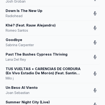
Josh Groban
Down Is The New Up
Radiohead
Khé? (feat. Rauw Alejandro)
Romeo Santos
Goodbye
Sabrina Carpenter
Past The Bushes Cypress Thriving
Lana Del Rey
TUS VUELTAS + CARENCIAS DE CORDURA
(En Vivo Estadio De Morón) (feat. Santino
y Yami Safdie)
Milo j
Un Beso Al Viento
Joan Sebastian
Summer Night City (Live)