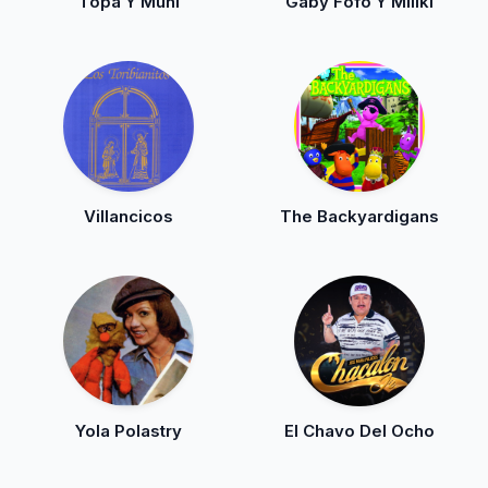
Topa Y Muni
Gaby Fofo Y Miliki
Villancicos
The Backyardigans
Yola Polastry
El Chavo Del Ocho