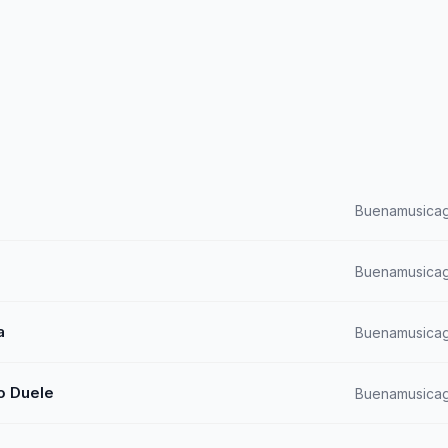
Buenamusicag
Buenamusicag
a
Buenamusicag
o Duele
Buenamusicag