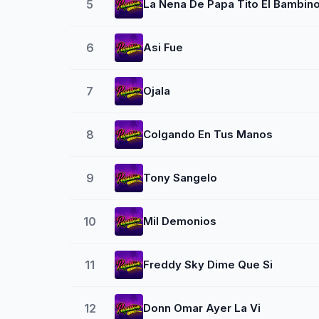
5
La Nena De Papa Tito El Bambin
6
Asi Fue
7
Ojala
8
Colgando En Tus Manos
9
Tony Sangelo
10
Mil Demonios
11
Freddy Sky Dime Que Si
12
Donn Omar Ayer La Vi