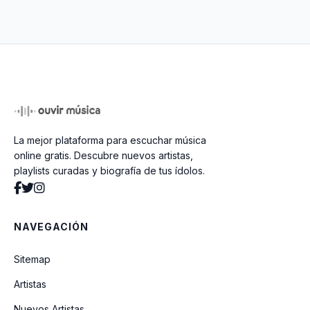
No Dia Em Que Sai De Casa
Pout Pourri
La mejor plataforma para escuchar música
Borboletas
online gratis. Descubre nuevos artistas,
playlists curadas y biografía de tus ídolos.
Mente Pra Mim
NAVEGACIÓN
Sitemap
Artistas
Nuevos Artistas