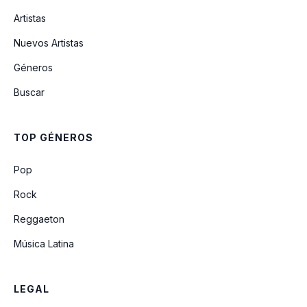
Artistas
As It Was
Nuevos Artistas
Géneros
Selfish Love
Buscar
Cold Heart (Pnau Remix)
TOP GÉNEROS
Save Tonight
Pop
Rock
Reggaeton
Música Latina
LEGAL