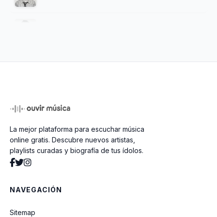
Instant Crush (Ft Julian Casablancas)
Somethinggreater
Kiss Me More (Ft Sza)
La mejor plataforma para escuchar música
In Disguise
online gratis. Descubre nuevos artistas,
playlists curadas y biografía de tus ídolos.
Slow (Ft Henjila)
NAVEGACIÓN
The World
Sitemap