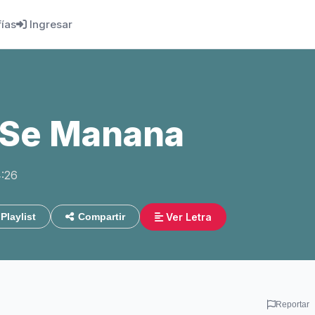
fías
Ingresar
 Se Manana
4:26
Ver Letra
Playlist
Compartir
Reportar