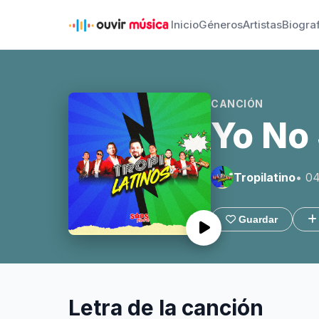
Inicio
Géneros
Artistas
Biogra
CANCIÓN
Yo No
Tropilatino
• 0
Guardar
Letra de la canción