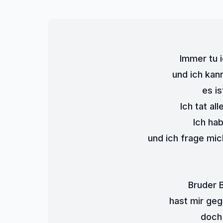
Immer tu 
und ich kan
es is
Ich tat all
Ich ha
und ich frage mic
Bruder B
hast mir gegl
doch 