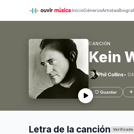
Inicio
Géneros
Artistas
Biogra
CANCIÓN
Kein 
Phil Collins
• 04
Guardar
Letra de la canción
Verificada