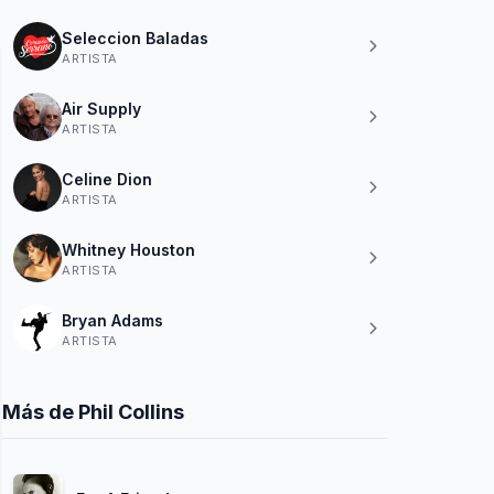
Seleccion Baladas
ARTISTA
Air Supply
ARTISTA
Celine Dion
ARTISTA
Whitney Houston
ARTISTA
Bryan Adams
ARTISTA
Más de Phil Collins