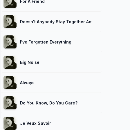
For A Friend
Doesn't Anybody Stay Together Anymore
I've Forgotten Everything
Big Noise
Always
Do You Know, Do You Care?
Je Veux Savoir