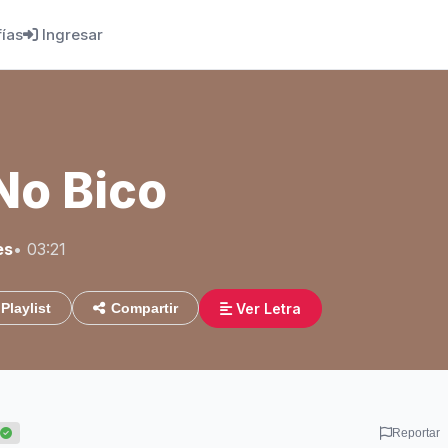
fías
Ingresar
No Bico
es
• 03:21
Ver Letra
Playlist
Compartir
Reportar