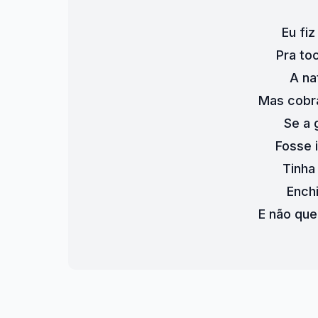
Eu fi
Pra to
A na
Mas cobr
Se a 
Fosse 
Tinha
Ench
E não que