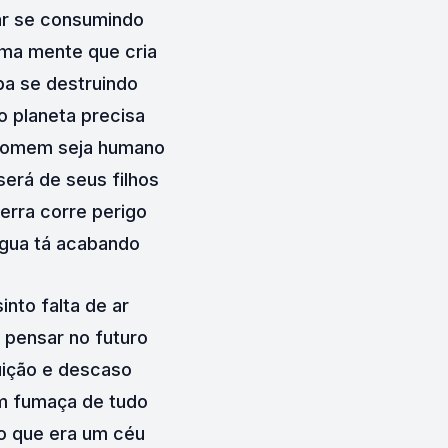
ar se consumindo
ma mente que cria
a se destruindo
 planeta precisa
homem seja humano
será de seus filhos
terra corre perigo
água tá acabando
sinto falta de ar
 pensar no futuro
uição e descaso
 fumaça de tudo
o que era um céu