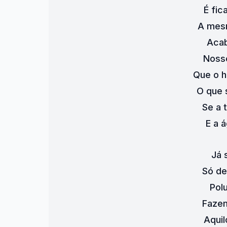
É fic
A mes
Acab
Nosso
Que o 
O que 
Se a 
E a 
Já 
Só de
Pol
Fazem
Aquil