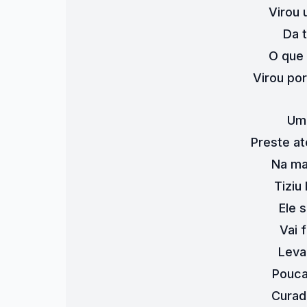
Virou
Da t
O que 
Virou po
Um 
Preste at
Na ma
Tiziu
Ele 
Vai 
Leva
Pouca
Curad