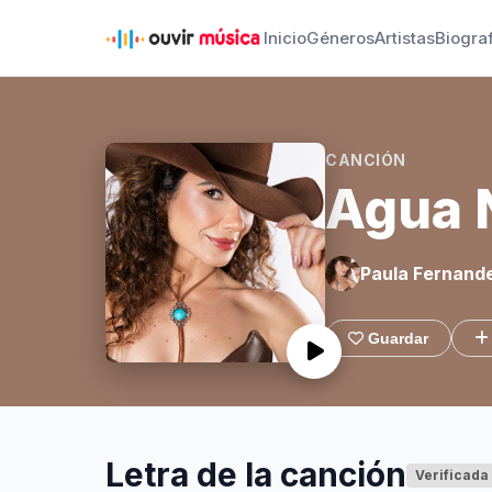
Inicio
Géneros
Artistas
Biogra
CANCIÓN
Agua 
Paula Fernand
Guardar
Letra de la canción
Verificada