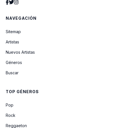
Tienes Que Regresar
NAVEGACIÓN
El Anillito
Sitemap
Artistas
Sorbito De Champang
Nuevos Artistas
Géneros
Plegaria Vallenata
Buscar
Ella Es Tu Fuistes
TOP GÉNEROS
Solo Un Cigarro
Pop
Rock
Reggaeton