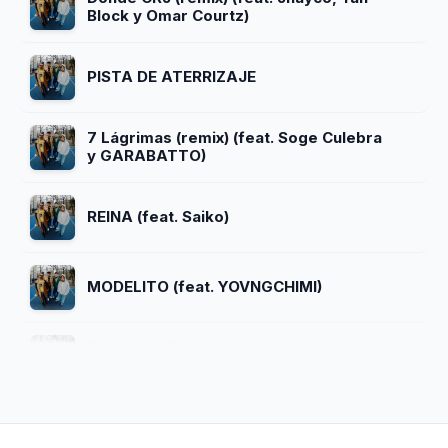
Block y Omar Courtz)
PISTA DE ATERRIZAJE
7 Lágrimas (remix) (feat. Soge Culebra
y GARABATTO)
REINA (feat. Saiko)
MODELITO (feat. YOVNGCHIMI)
Pensabas (feat. Joyce Santana, Brray y
Eladio Carrión)
La Culpa