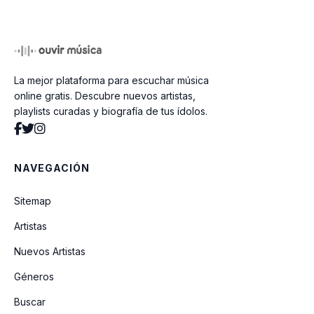
TOA (feat. Young Miko)
La mejor plataforma para escuchar música
UN DESEO (feat. RaiNao)
online gratis. Descubre nuevos artistas,
playlists curadas y biografía de tus ídolos.
tu nama (feat. Midnvght)
NAVEGACIÓN
Toa la Vida (feat. Nicki Nicole)
Sitemap
Artistas
MÁS QUE ALGO (feat. Omar Courtz)
Nuevos Artistas
Géneros
Como Antes
Buscar