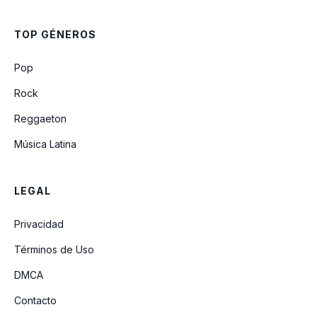
FUMETEO (remix) (feat. Feid y Eladio
Carrión)
TOP GÉNEROS
QUIEREN SER YO
Pop
Rock
Reggaeton
Música Latina
LEGAL
Privacidad
Términos de Uso
DMCA
Contacto