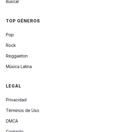
Buscar
Cumbia Para Olvidar
TOP GÉNEROS
Las Flores Que Dejaste En La Mesa
Pop
Rock
Reggaeton
Música Latina
LEGAL
Privacidad
Términos de Uso
DMCA
Contacto