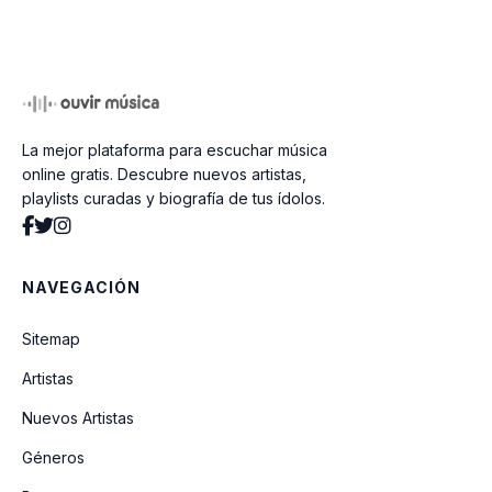
Orgasmo Para Dos
Vendaval
Se Va La Vida (feat. Mujeres Del Viento
La mejor plataforma para escuchar música
Florido)
online gratis. Descubre nuevos artistas,
playlists curadas y biografía de tus ídolos.
El Diablo
NAVEGACIÓN
BOLERo LIBRA (feat. Gepe)
Sitemap
Artistas
Tóxico
Nuevos Artistas
Géneros
Levítico 20:9