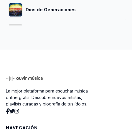
Dios de Generaciones
Júbilo (feat. Maverick City Música)
Rey Vencedor
Te Necesito Más
La mejor plataforma para escuchar música
Vino Celestial
online gratis. Descubre nuevos artistas,
playlists curadas y biografía de tus ídolos.
Princesa de Papá (feat. Luis Morales Jr
y Francheska Morales)
NAVEGACIÓN