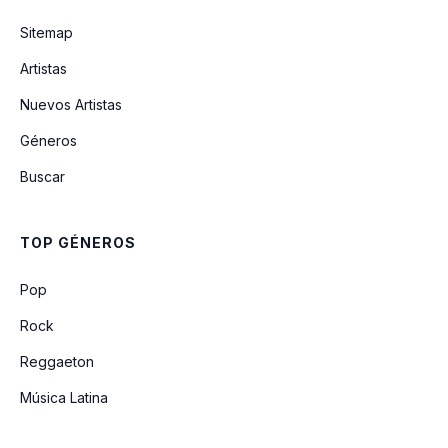
Unidos
Sitemap
Artistas
No Callaré
Nuevos Artistas
Géneros
Maravillado Estoy de Ti
Buscar
Não Há Lugar Mais Alto
TOP GÉNEROS
Rey vencedor Fiesta Viene ya
Pop
Rock
Reggaeton
Música Latina