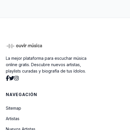
Borron y Cuenta Nueva
Y Voy a Ser Feliz
La mejor plataforma para escuchar música
Ya No
online gratis. Descubre nuevos artistas,
playlists curadas y biografía de tus ídolos.
Amame Un Poco Mas
NAVEGACIÓN
A Partir de Hoy
Sitemap
Artistas
Un Amor En El Olvido
Nuevos Artistas