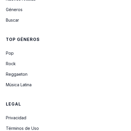
Géneros
Mi Amor Por Ti
Buscar
Quisiera detener el tiempo
TOP GÉNEROS
Hablemos Claro
Pop
Rock
Reggaeton
Música Latina
LEGAL
Privacidad
Términos de Uso