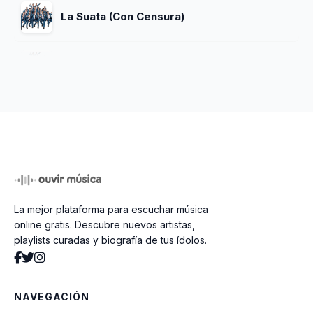
La Suata (Con Censura)
Para Impresionarte
Margarita
Ya no te vayas
La mejor plataforma para escuchar música
Redondito En Tus Brazos
online gratis. Descubre nuevos artistas,
playlists curadas y biografía de tus ídolos.
Con La Fe Que Le Tuve
NAVEGACIÓN
Yo Trataré de Olvidarte