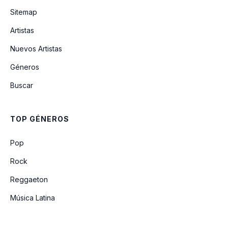
Sitemap
Artistas
Entregame Tu Amor
Nuevos Artistas
Géneros
El Chuma
Buscar
Que Me Digan Loco
TOP GÉNEROS
Que Se Te Olvido
Pop
Rock
Reggaeton
Música Latina